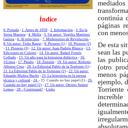
mediados
transfor
continúa 
Índice
páginas r
0. Portada
-
1. Antes de 1959
-
2. Información
-
3. En la
con menos
Sierra Maestra
-
4. Mella
-
5. Un autor: Virgilio Martínez
Gaínza
-
6. Al principio
-
7. Muñequitos de Revolución
-
De esta si
8. Un autor: Tulio Raggi
-
9. Pionero (1)
-
10. Pionero (2)
-
11. Pionero (3)
-
12. Un autor: Juan Padrón Blanco
-
13.
sean las p
Ediciones en Colores
-
14. Un autor: Rafael Fornés
Collado
-
15. Un año para la historieta didáctica
-
16.
las public
©Línea
-
17. Pásalo
-
18. Zunzún
-
19. Un autor: Roberto
(otro pro
Alfonso Cruz
-
20. La Editorial Pablo de la Torriente (1)
-
21. La Editorial Pablo de la Torriente (2)
-
22. Un autor:
menos pág
Eduardo Muñoz Bachs
-
23. La historieta en la prensa
ejemplo, 
técnica y cultural
-
24.
- 25. Cuando no hay papel (1) -
26.
Cuando no hay papel (2)
-
27. Un autor: Orestes Suárez
Torriente 
Lemus
-
28. ¿Continuará?
-
Links
increíble
determina
igualment
irregul
absoluta