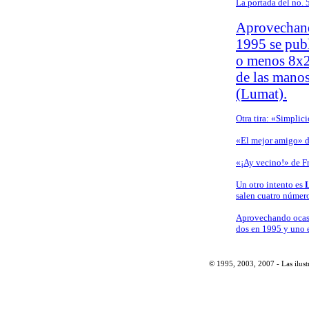
La portada del no. 
Aprovechando
1995 se pub
o menos 8x24
de las mano
(Lumat).
Otra tira: «Simplic
«El mejor amigo» d
«¡Ay vecino!» de Fr
Un otro intento es
salen cuatro números
Aprovechando ocasi
dos en 1995 y uno e
© 1995, 2003, 2007 - Las ilustr