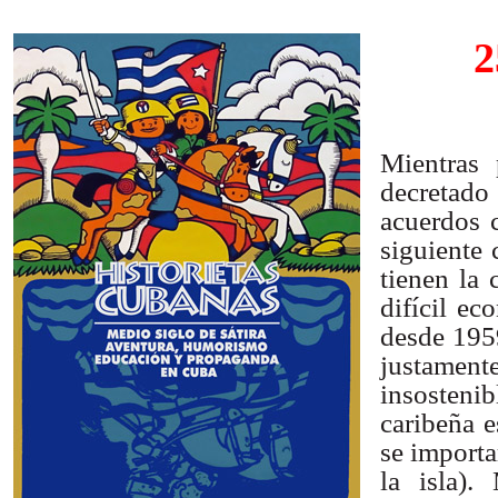
2
Mientras
decretad
acuerdos 
siguiente 
tienen la
difícil e
desde 1959
justamen
insosteni
caribeña e
se importa
la isla).